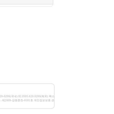
00(국내) 82.0505.620.0200(해외) 팩스
고번호 : 제2009-강원춘천-0181호 개인정보보호 관