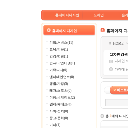
홈페이지디자인
도메인
온
홈페이지 
홈페이지 디자인
기업/서비스(11)
HOME
교육/학문(1)
건강/병원(1)
디자인 
컴퓨터/인터넷(1)
가격대 
커뮤니티(0)
엔터테인먼트(0)
생활/가정(5)
레저/스포츠(0)
여행/세계정보(2)
경제/재테크(0)
사회/정치(0)
총
0
개의 디자
종교/문화(0)
기타(1)