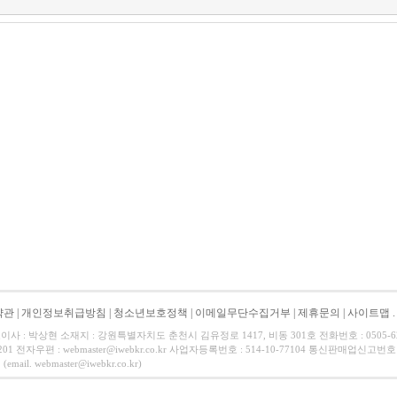
약관
|
개인정보취급방침
|
청소년보호정책
|
이메일무단수집거부
|
제휴문의
|
사이트맵
.
사 : 박상현 소재지 : 강원특별자치도 춘천시 김유정로 1417, 비동 301호 전화번호 : 0505-620-02
0.0201 전자우편 : webmaster@iwebkr.co.kr 사업자등록번호 : 514-10-77104 통신판매업신
ail. webmaster@iwebkr.co.kr)