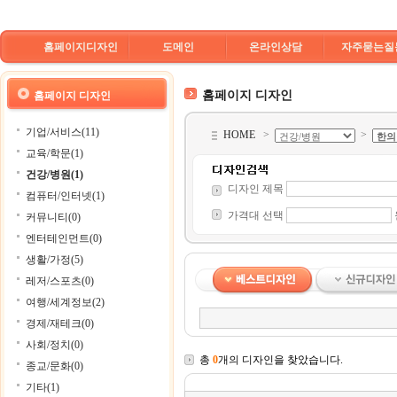
홈페이지디자인
도메인
온라인상담
자주묻는질
홈페이지 디자인
홈페이지 디자인
기업/서비스(11)
HOME
>
>
교육/학문(1)
건강/병원(1)
디자인 제목
컴퓨터/인터넷(1)
가격대 선택
커뮤니티(0)
엔터테인먼트(0)
생활/가정(5)
레저/스포츠(0)
여행/세계정보(2)
경제/재테크(0)
사회/정치(0)
총
0
개의 디자인을 찾았습니다.
종교/문화(0)
기타(1)